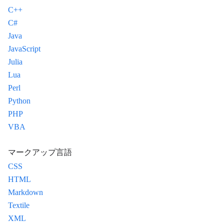
C++
C#
Java
JavaScript
Julia
Lua
Perl
Python
PHP
VBA
マークアップ言語
CSS
HTML
Markdown
Textile
XML