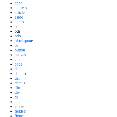
abbr
address
article
aside
audio
b
bdi
bdo
blockquote
br
button
canvas
cite
code
data
datalist
del
details
dfn
div
dl
em
embed
fieldset
figure