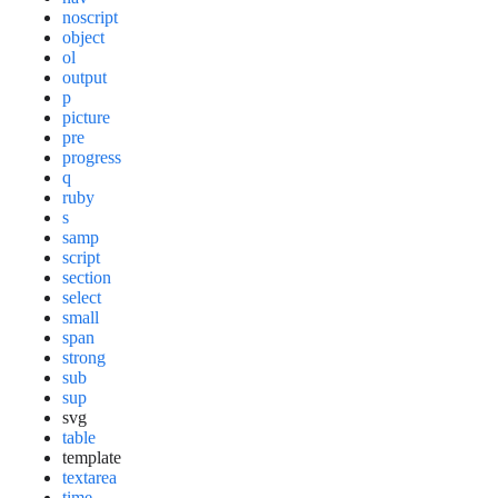
noscript
object
ol
output
p
picture
pre
progress
q
ruby
s
samp
script
section
select
small
span
strong
sub
sup
svg
table
template
textarea
time