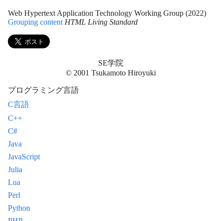
Web Hypertext Application Technology Working Group (2022)
Grouping content
HTML Living Standard
SE学院
© 2001 Tsukamoto Hiroyuki
プログラミング言語
C言語
C++
C#
Java
JavaScript
Julia
Lua
Perl
Python
PHP