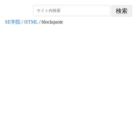
SE学院
/
HTML
/ blockquote