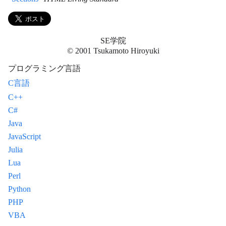
SE学院
© 2001 Tsukamoto Hiroyuki
プログラミング言語
C言語
C++
C#
Java
JavaScript
Julia
Lua
Perl
Python
PHP
VBA