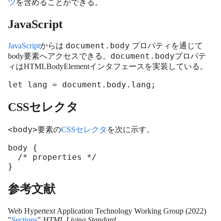
ツ
を含めることができる。
JavaScript
document.body
JavaScript
からは
プロパティを通じて
document.body
body要素へアクセスできる。
プロパテ
ィはHTMLBodyElementインタフェースを実装している。
let lang = document.body.lang;
CSSセレクタ
<body>
要素の
CSSセレクタ
を次に示す。
body {

  /* properties */

}
参考文献
Web Hypertext Application Technology Working Group (2022)
"
Sections
"
HTML Living Standard