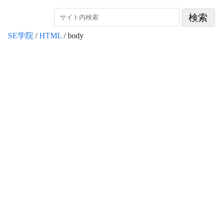
SE学院
/
HTML
/ body