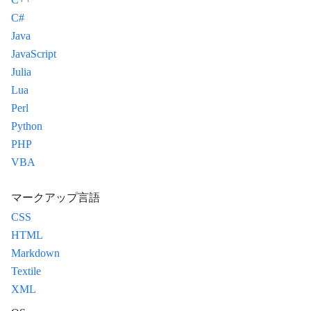
C#
Java
JavaScript
Julia
Lua
Perl
Python
PHP
VBA
マークアップ言語
CSS
HTML
Markdown
Textile
XML