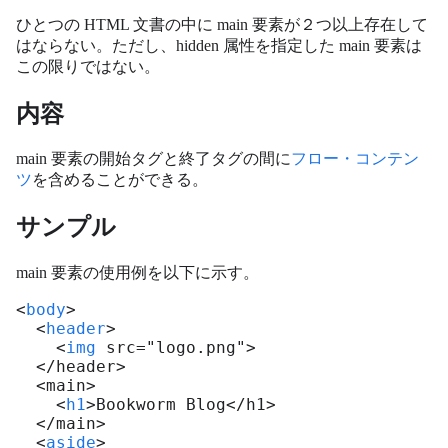
ひとつの HTML 文書の中に main 要素が２つ以上存在して
はならない。ただし、hidden 属性を指定した main 要素は
この限りではない。
内容
main 要素の開始タグと終了タグの間に
フロー・コンテン
ツ
を含めることができる。
サンプル
main 要素の使用例を以下に示す。
<
body
>

  <
header
>

    <
img
 src="logo.png">

  </header>

  <main>

    <
h1
>Bookworm Blog</h1>

  </main>

  <
aside
>
