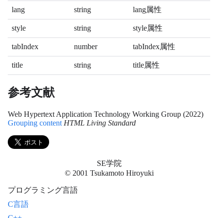
lang
string
lang属性
style
string
style属性
tabIndex
number
tabIndex属性
title
string
title属性
参考文献
Web Hypertext Application Technology Working Group (2022)
Grouping content
HTML Living Standard
SE学院
© 2001 Tsukamoto Hiroyuki
プログラミング言語
C言語
C++