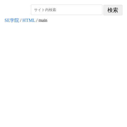
SE学院
/
HTML
/ main