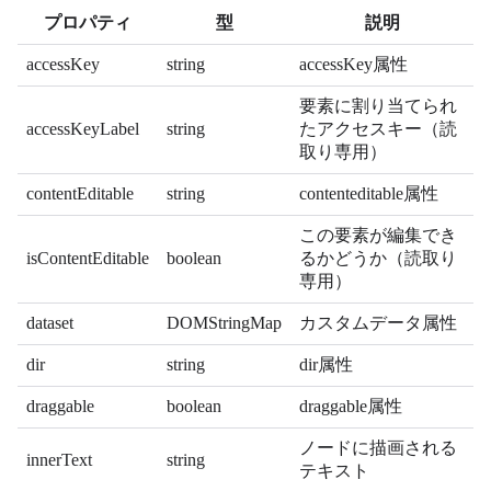
プロパティ
型
説明
accessKey
string
accessKey属性
要素に割り当てられ
accessKeyLabel
string
たアクセスキー（読
取り専用）
contentEditable
string
contenteditable属性
この要素が編集でき
isContentEditable
boolean
るかどうか（読取り
専用）
dataset
DOMStringMap
カスタムデータ属性
dir
string
dir属性
draggable
boolean
draggable属性
ノードに描画される
innerText
string
テキスト