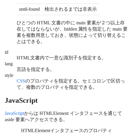
until-found
検出されるまでは非表示
ひとつの HTML 文書の中に main 要素が２つ以上存
在してはならないが、hidden 属性を指定した main 要
素を複数用意しておき、状態によって切り替えるこ
とはできる。
id
HTML文書内で一意な識別子を指定する。
lang
言語を指定する。
style
CSS
のプロパティを指定する。セミコロンで区切っ
て、複数のプロパティを指定できる。
JavaScript
JavaScript
からは HTMLElement インタフェースを通じて
aside 要素へアクセスできる。
HTMLElementインタフェースのプロパティ