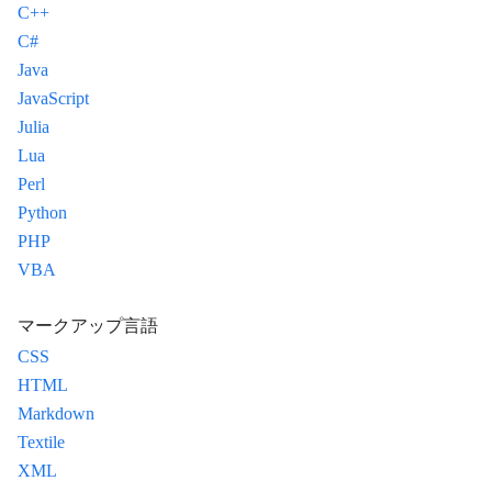
C++
C#
Java
JavaScript
Julia
Lua
Perl
Python
PHP
VBA
マークアップ言語
CSS
HTML
Markdown
Textile
XML