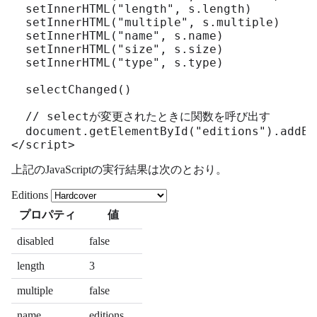
  setInnerHTML("length", s.length)

  setInnerHTML("multiple", s.multiple)

  setInnerHTML("name", s.name)

  setInnerHTML("size", s.size)

  setInnerHTML("type", s.type)

  selectChanged()

  // selectが変更されたときに関数を呼び出す

  document.getElementById("editions").addEv
</script>
上記のJavaScriptの実行結果は次のとおり。
Editions
プロパティ
値
disabled
false
length
3
multiple
false
name
editions