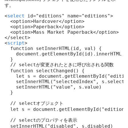
す。
<
select
 id="editions" name="editions">

  <option>Hardcover</option>

  <option>Paperback</option>

  <option>Mass Market Paperback</option>

</select>

<
script
>

  function setInnerHTML(id, val) {

    document.getElementById(id).innerHTML = 
  }

  // selectが変更されたときに呼び出される関数

  function selectChanged() {

    let s = document.getElementById("edition
    setInnerHTML("selectedIndex", s.selected
    setInnerHTML("value", s.value)

  }

  // selectオブジェクト

  let s = document.getElementById("editions"
  // selectのプロパティを表示

  setInnerHTML("disabled", s.disabled)
