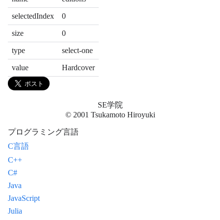
selectedIndex
0
size
0
type
select-one
value
Hardcover
SE学院
© 2001 Tsukamoto Hiroyuki
プログラミング言語
C言語
C++
C#
Java
JavaScript
Julia