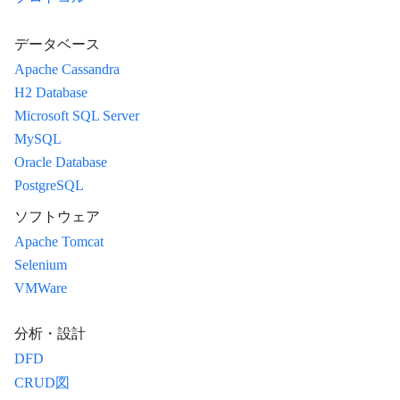
データベース
Apache Cassandra
H2 Database
Microsoft SQL Server
MySQL
Oracle Database
PostgreSQL
ソフトウェア
Apache Tomcat
Selenium
VMWare
分析・設計
DFD
CRUD図