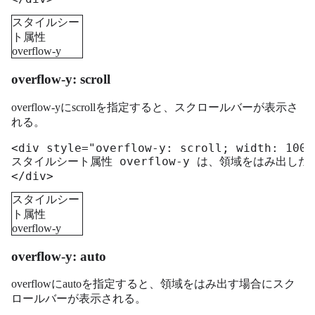
スタイルシー
ト属性
overflow-y
は、領域をは
overflow-y: scroll
み出した要素
の扱い（縦方
overflow-yにscrollを指定すると、スクロールバーが表示さ
向のみ）を指
れる。
定します。
<div style="overflow-y: scroll; width: 100p
スタイルシート属性 overflow-y は、領域をはみ出し
</div>
スタイルシー
ト属性
overflow-y
は、領域をは
overflow-y: auto
み出した要素
の扱い（縦方
overflowにautoを指定すると、領域をはみ出す場合にスク
向のみ）を指
ロールバーが表示される。
定します。