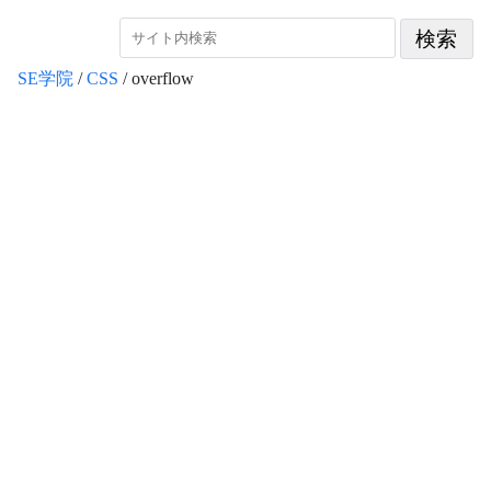
SE学院
/
CSS
/ overflow