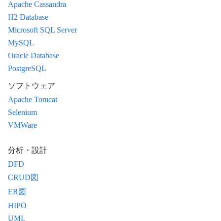
Apache Cassandra
H2 Database
Microsoft SQL Server
MySQL
Oracle Database
PostgreSQL
ソフトウェア
Apache Tomcat
Selenium
VMWare
分析・設計
DFD
CRUD図
ER図
HIPO
UML