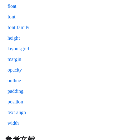
float
font
font-family
height
layout-grid
margin
opacity
outline
padding
position
text-align
width
参考文献