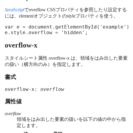
いを指定しま
JavaScript
でoverflow CSSプロパティを参照したり設定する
す。
には、elementオブジェクトのstyleプロパティを使う。
var e = document.getElementById('example');

e.style.overflow = 'hidden';
overflow-x
スタイルシート属性 overflow-x は、領域をはみ出した要素
の扱い（横方向のみ）を指定します。
書式
overflow-x: 
overflow
属性値
overflow
領域をはみ出した要素の扱いを以下の値の中から指
定します。