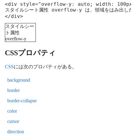
<div style="overflow-y: auto; width: 100px;
スタイルシート属性 overflow-y は、領域をはみ出し
</div>
スタイルシー
ト属性
overflow-y
は、領域をは
み出した要素
CSSプロパティ
の扱い（縦方
向のみ）を指
CSS
には次のプロパティがある。
定します。
background
border
border-collapse
color
cursor
direction