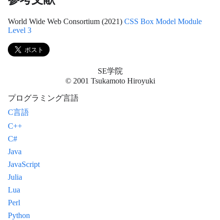
World Wide Web Consortium (2021)
CSS Box Model Module
Level 3
SE学院
© 2001 Tsukamoto Hiroyuki
プログラミング言語
C言語
C++
C#
Java
JavaScript
Julia
Lua
Perl
Python