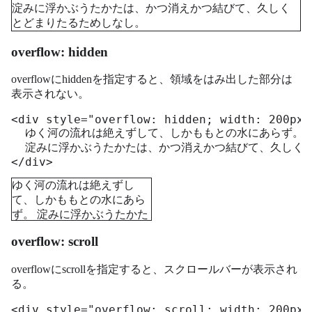
淀みに浮かぶうたかたは、かつ消えかつ結びて、久しく
とどまりたるためしなし。
overflow: hidden
overflowにhiddenを指定すると、領域をはみ出した部分は
表示されない。
<div style="overflow: hidden; width: 200px;
  ゆく河の流れは絶えずして、しかももとの水にあらず。

  淀みに浮かぶうたかたは、かつ消えかつ結びて、久しくと
</div>
ゆく河の流れは絶えずし
て、しかももとの水にあら
ず。 淀みに浮かぶうたかた
は、かつ消えかつ結びて、
overflow: scroll
久しくとどまりたるためし
なし。
overflowにscrollを指定すると、スクロールバーが表示され
る。
<div style="overflow: scroll; width: 200px;