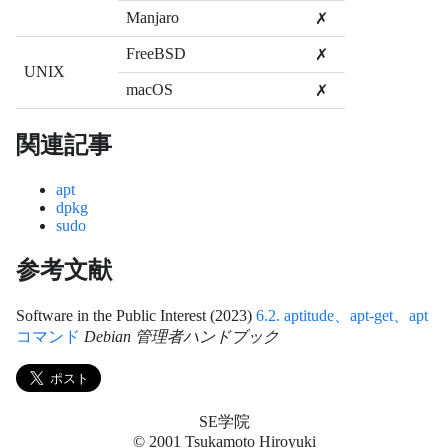
Manjaro
✗
FreeBSD
✗
UNIX
macOS
✗
関連記事
apt
dpkg
sudo
参考文献
Software in the Public Interest (2023)
6.2. aptitude、apt-get、apt
コマンド
Debian 管理者ハンドブック
SE学院
© 2001 Tsukamoto Hiroyuki