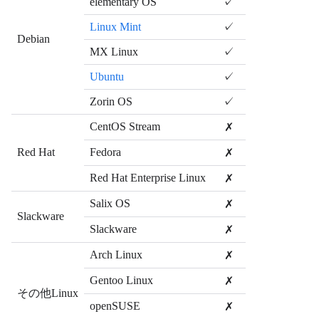
elementary OS
✓
Linux Mint
✓
Debian
MX Linux
✓
Ubuntu
✓
Zorin OS
✓
CentOS Stream
✗
Red Hat
Fedora
✗
Red Hat Enterprise Linux
✗
Salix OS
✗
Slackware
Slackware
✗
Arch Linux
✗
Gentoo Linux
✗
その他Linux
openSUSE
✗