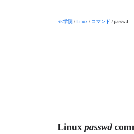
SE学院
/
Linux
/
コマンド
/ passwd
Linux
passwd
com