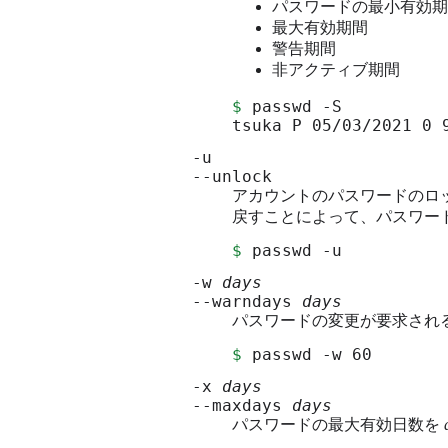
パスワードの最小有効期
最大有効期間
警告期間
非アクティブ期間
$
 passwd -S

tsuka P 05/03/2021 0 
-u
--unlock
アカウントのパスワードのロ
戻すことによって、パスワー
$
 passwd -u
-w
days
--warndays
days
パスワードの変更が要求され
$
 passwd -w 60
-x
days
--maxdays
days
パスワードの最大有効日数を