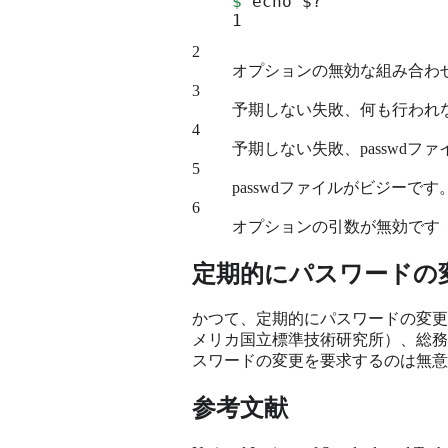
$
 echo $?

1
2
オプションの無効な組み合わ
3
予期しない失敗、何も行われ
4
予期しない失敗、passwdフ
5
passwdファイルがビジーで
6
オプションの引数が無効です
定期的にパスワードの
かつて、定期的にパスワードの変更
メリカ国立標準技術研究所）、総務
スワードの変更を要求するのは無意
参考文献