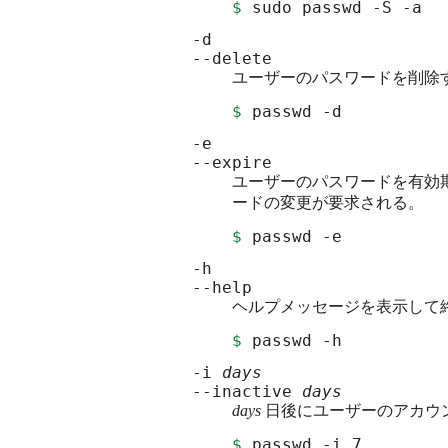
$
 sudo passwd -S -a
-d
--delete
ユーザーのパスワードを削除
$
 passwd -d
-e
--expire
ユーザーのパスワードを有効
ードの変更が要求される。
$
 passwd -e
-h
--help
ヘルプメッセージを表示して
$
 passwd -h
-i
days
--inactive
days
days
日後にユーザーのアカウ
$
 passwd -i 7