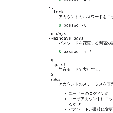
-l
--lock
アカウントのパスワードをロ
$
 passwd -l
-n
days
--mindays
days
パスワードを変更する間隔の
$
 passwd -n 7
-q
--quiet
静音モードで実行する。
-S
--status
アカウントのステータスを表
ユーザーのログイン名
ユーザアカウントにロック
るか (P)
パスワードが最後に変更