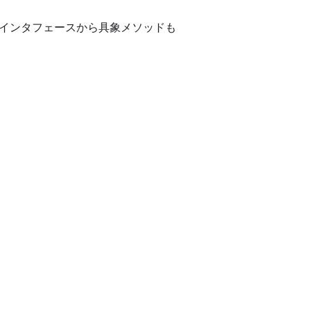
 8のインタフェースから具象メソッドも
。