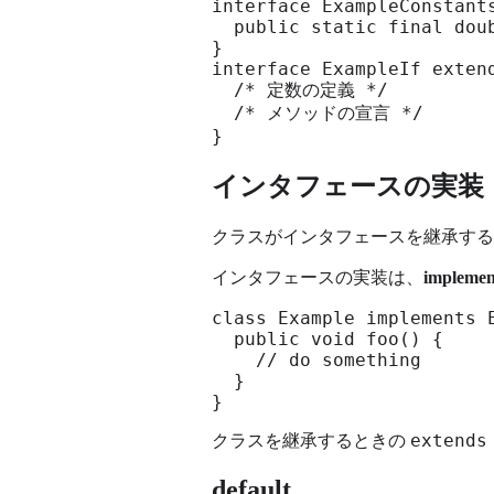
interface ExampleConstants
  public static final doub
}

interface ExampleIf extend
  /* 定数の定義 */

  /* メソッドの宣言 */

}
インタフェースの実装
クラスがインタフェースを継承する
インタフェースの実装は、
implemen
class Example implements E
  public void foo() {

    // do something

  }

}
extends
クラスを継承するときの
default