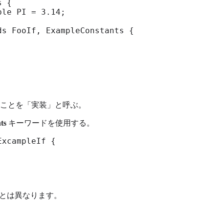
 {

le PI = 3.14;

s FooIf, ExampleConstants {

ことを「実装」と呼ぶ。
ts
キーワードを使用する。
xcampleIf {

とは異なります。