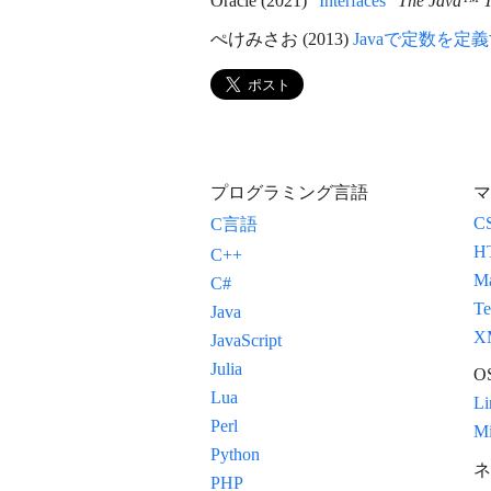
Oracle (2021) "
Interfaces
"
The Java™ Tu
ぺけみさお (2013)
Javaで定数を
プログラミング言語
マ
C
C言語
H
C++
M
C#
Te
Java
X
JavaScript
Julia
O
Lua
Li
Perl
Mi
Python
ネ
PHP