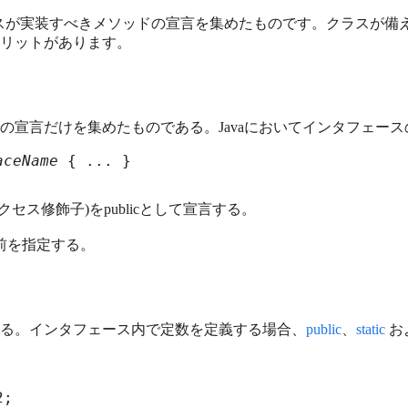
数と継承クラスが実装すべきメソッドの宣言を集めたものです。クラス
リットがあります。
の宣言だけを集めたものである。Javaにおいてインタフェー
aceName
 { ... }
セス修飾子)をpublicとして宣言する。
前を指定する。
る。インタフェース内で定数を定義する場合、
public
、
static
お
;
