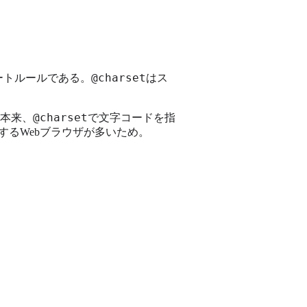
@charset
シートルールである。
はス
@charset
本来、
で文字コードを指
するWebブラウザが多いため。