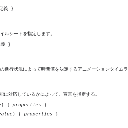
定義 }
イルシートを指定します。
定義 }
の進行状況によって時間値を決定するアニメーションタイムラ
機能に対応しているかによって、宣言を指定する。
e
) { 
properties
 }
value
) { 
properties
 }