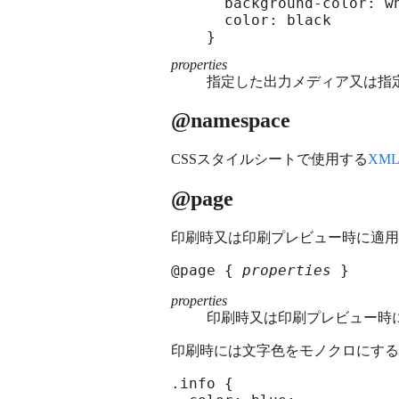
  background-color: wh
  color: black

}
properties
指定した出力メディア又は指
@namespace
CSSスタイルシートで使用する
XM
@page
印刷時又は印刷プレビュー時に適用
@page { 
properties
 }
properties
印刷時又は印刷プレビュー時に
印刷時には文字色をモノクロにする
.info {
