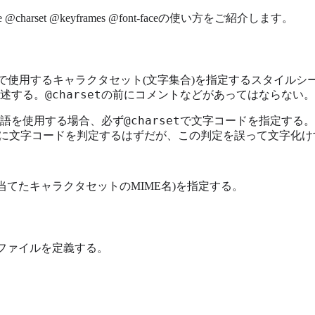
e @charset @keyframes @font-faceの使い方をご紹介します。
ァイルで使用するキャラクタセット(文字集合)を指定するスタイル
@charset
述する。
の前にコメントなどがあってはならない。
@charset
語を使用する場合、必ず
で文字コードを指定する。
的に文字コードを判定するはずだが、この判定を誤って文字化け
が割り当てたキャラクタセットのMIME名)を指定する。
プロファイルを定義する。