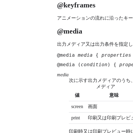
@keyframes
アニメーションの流れに沿ったキー
@media
出力メディア又は出力条件を指定し
@media 
media
 { 
properties
@media (
condition
) { 
prop
media
次に示す出力メディアのうち
メディア
値
意味
screen
画面
print
印刷又は印刷プレビ
印刷時又は印刷プレビュー時に