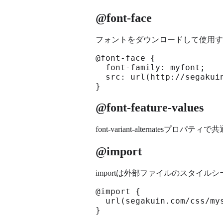
@font-face
フォントをダウンロードして使用す
@font-face {

  font-family: myfont;

  src: url(http://segakuin
}
@font-feature-values
font-variant-alternatesプロ
@import
importは外部ファイルのスタイ
@import {

  url(segakuin.com/css/mys
}